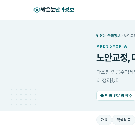
밝은눈
안과정보
밝은눈 안과정보
›
노안교
PRESBYOPIA
노안교정, 
다초점 인공수정체와
히 정리했다.
👁 안과 전문의 감수
개요
핵심 비교