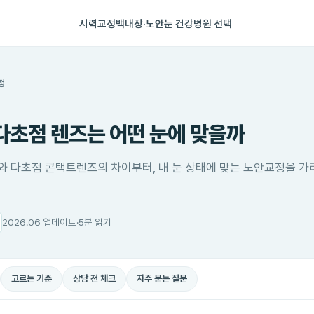
시력교정
백내장·노안
눈 건강
병원 선택
정
다초점 렌즈는 어떤 눈에 맞을까
 다초점 콘택트렌즈의 차이부터, 내 눈 상태에 맞는 노안교정을 가
2026.06 업데이트
·
5분 읽기
고르는 기준
상담 전 체크
자주 묻는 질문