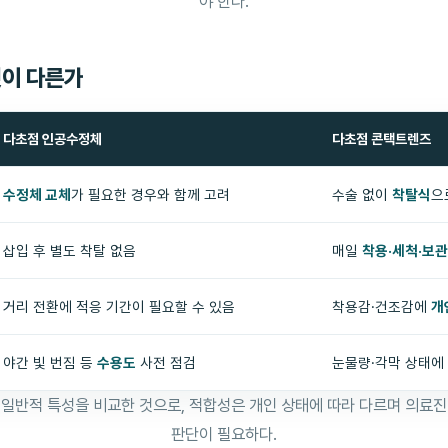
야 한다.
이 다른가
다초점 인공수정체
다초점 콘택트렌즈
수정체 교체
가 필요한 경우와 함께 고려
수술 없이
착탈식
으
삽입 후 별도 착탈 없음
매일
착용·세척·보관
거리 전환에 적응 기간이 필요할 수 있음
착용감·건조감에
개
야간 빛 번짐 등
수용도
사전 점검
눈물량·각막 상태에
 일반적 특성을 비교한 것으로, 적합성은 개인 상태에 따라 다르며 의료진
판단이 필요하다.