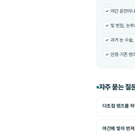
야간 운전이나
빛 번짐, 눈
과거 눈 수술,
안경·기존 렌
자주 묻는 질
다초점 렌즈를 하
야간에 빛이 번져